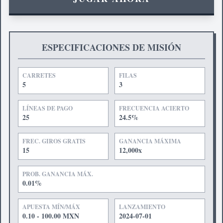
ESPECIFICACIONES DE MISIÓN
CARRETES
FILAS
5
3
LÍNEAS DE PAGO
FRECUENCIA ACIERTO
25
24.5%
FREC. GIROS GRATIS
GANANCIA MÁXIMA
15
12,000x
PROB. GANANCIA MÁX.
0.01%
APUESTA MÍN/MÁX
LANZAMIENTO
0.10 - 100.00 MXN
2024-07-01