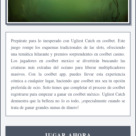
Prepárate para lo inesperado con Ugliest Catch en coolbet. Este
juego rompe los esquemas tradicionales de las slots, ofreciendo
una temática hilarante y premios sorprendentes en coolbet casino.
Los jugadores en coolbet mexico se divertirán buscando las
criaturas más extrañas del océano para liberar multiplicadores
masivos. Con la coolbet app, puedes llevar esta experiencia
cómica a cualquier lugar, haciendo que coolbet mx sea tu opción
preferida de ocio. Solo tienes que completar el proceso de coolbet
registrarse para empezar a ganar en coolbet méxico. Ugliest Catch
demuestra que la belleza no lo es todo, ¡especialmente cuando se
trata de ganar grandes sumas de dinero!
JUGAR AHORA