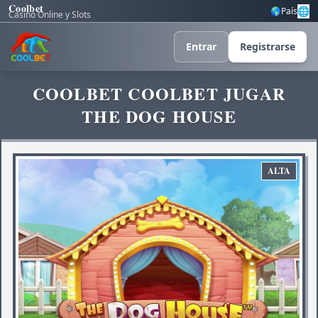
Coolbet
🌐
🌎
País
Casino Online y Slots
Entrar
Registrarse
COOLBET COOLBET JUGAR
THE DOG HOUSE
ALTA