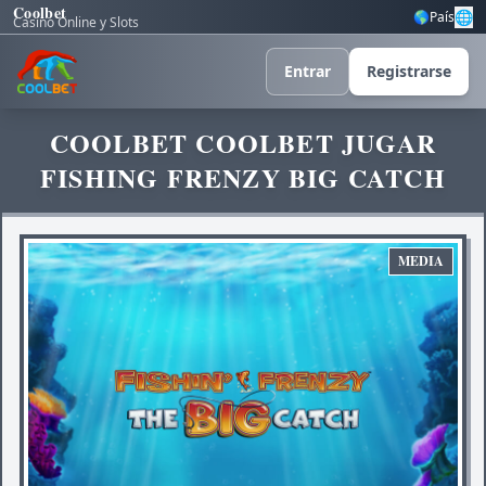
Coolbet
🌐
🌎
País
Casino Online y Slots
Entrar
Registrarse
COOLBET COOLBET JUGAR
FISHING FRENZY BIG CATCH
MEDIA